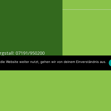
rgstall: 07191/950200
die Website weiter nutzt, gehen wir von deinem Einverständnis aus.
stetten: 07191/60478
ressum