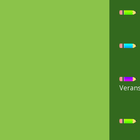
neu 
erfo
Mona
Eng
Einf
unte
kön
Nach
so w
Veran
Urku
Dies
Bere
frie
übe