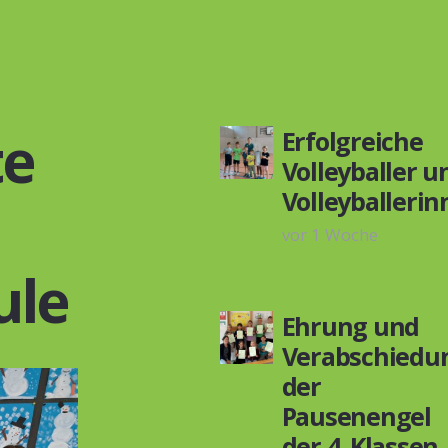
te
Erfolgreiche
Volleyballer u
Volleyballeri
vor 1 Woche
ule
Ehrung und
Verabschiedu
der
Pausenengel
der 4. Klassen