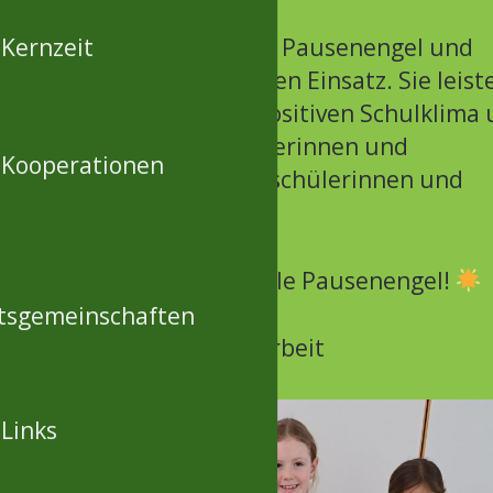
sind sehr stolz auf unsere Pausenengel und
Kernzeit
nken uns herzlich für ihren Einsatz. Sie leist
tigen Beitrag zu einem positiven Schulklima
 wertvolle Ansprechpartnerinnen und
Kooperationen
rechpartner für ihre Mitschülerinnen und
chüler in den Pausen.
lichen Glückwunsch an alle Pausenengel!
tsgemeinschaften
nie Schuh – Schulsozialarbeit
Links