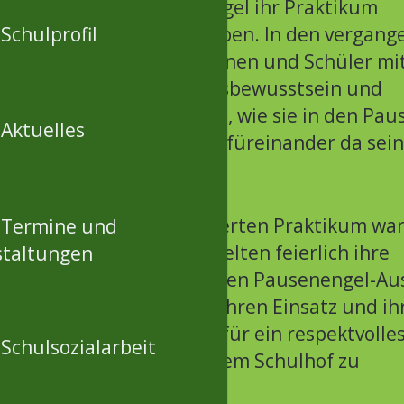
ausgebildeten Pausenengel ihr Praktikum
Schulprofil
lgreich abgeschlossen haben. In den vergang
ten haben die Schülerinnen und Schüler mit
agement, Verantwortungsbewusstsein und
ühlungsvermögen gelernt, wie sie in den Pau
Aktuelles
rstützen, schlichten und füreinander da sein
nen.
 dem erfolgreich absolvierten Praktikum war
Termine und
eit: Die Pausenengel erhielten feierlich ihre
staltungen
nden sowie ihren offiziellen Pausenengel-Au
e Auszeichnung würdigt ihren Einsatz und ih
itschaft, Verantwortung für ein respektvolle
Schulsozialarbeit
dliches Miteinander auf dem Schulhof zu
rnehmen.