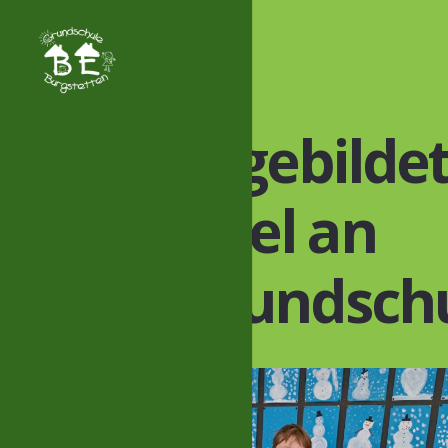
1 neu ausgebilde
ausenengel an
nserer Grundsch