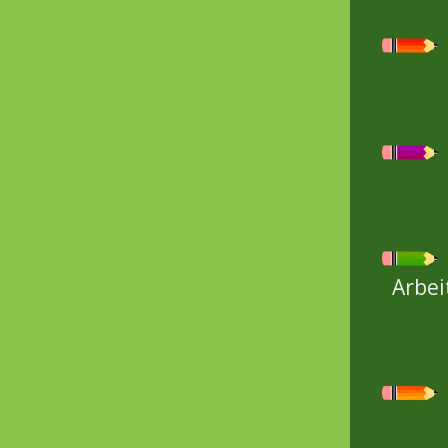
Wir 
beda
wich
sind
Ansp
Mits
Herz
Arbei
Mela