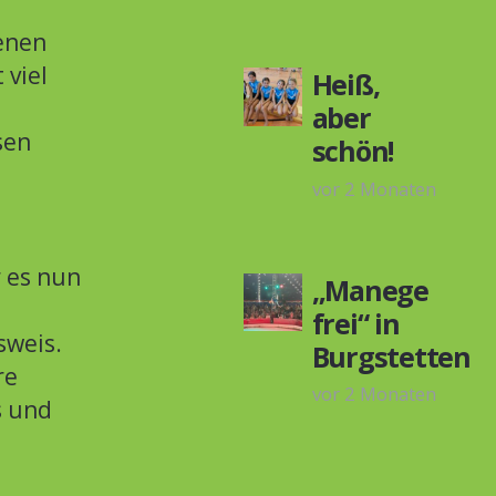
enen
 viel
Heiß,
aber
sen
schön!
vor 2 Monaten
 es nun
„Manege
frei“ in
sweis.
Burgstetten
re
vor 2 Monaten
s und