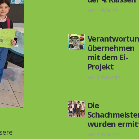
vor 1 Woche
Verantwortu
übernehmen
mit dem Ei-
Projekt
vor 2 Wochen
Die
Schachmeiste
wurden ermitt
sere
vor 3 Wochen