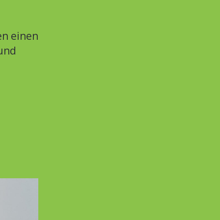
en einen
 und